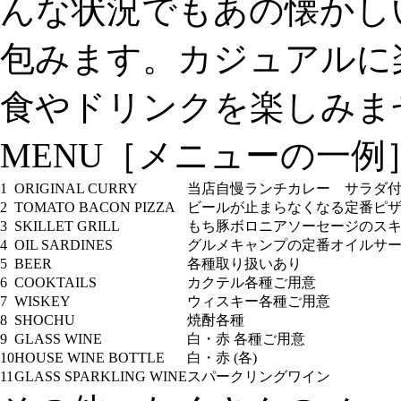
んな状況でもあの懐かし
包みます。カジュアルに
食やドリンクを楽しみま
MENU
［メニューの一例
1
ORIGINAL CURRY
当店自慢ランチカレー サラダ
2
TOMATO BACON PIZZA
ビールが止まらなくなる定番ピ
3
SKILLET GRILL
もち豚ボロニアソーセージのス
4
OIL SARDINES
グルメキャンプの定番オイルサ
5
BEER
各種取り扱いあり
6
COOKTAILS
カクテル各種ご用意
7
WISKEY
ウィスキー各種ご用意
8
SHOCHU
焼酎各種
9
GLASS WINE
白・赤 各種ご用意
10
HOUSE WINE BOTTLE
白・赤 (各)
11
GLASS SPARKLING WINE
スパークリングワイン